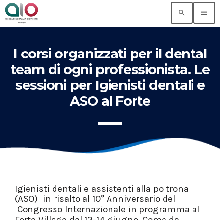
search
menu
I corsi organizzati per il dental
team di ogni professionista. Le
sessioni per Igienisti dentali e
ASO al Forte
Igienisti dentali e assistenti alla poltrona
(ASO) in risalto al 10° Anniversario del
Congresso Internazionale in programma al
Forte Village dal 12-14 giugno. Come da