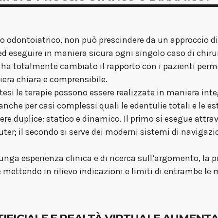
 odontoiatrico, non può prescindere da un approccio di
ed eseguire in maniera sicura ogni singolo caso di chiru
li ha totalmente cambiato il rapporto con i pazienti per
iera chiara e comprensibile.
rotesi le terapie possono essere realizzate in maniera in
nche per casi complessi quali le edentulie totali e le est
sere duplice: statico e dinamico. Il primo si esegue attr
er; il secondo si serve dei moderni sistemi di navigazi
lunga esperienza clinica e di ricerca sull’argomento, la p
he mettendo in rilievo indicazioni e limiti di entrambe le
 ARTIFICIALE E REALTÀ VIRTUALE AUMEN