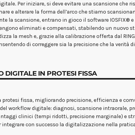
gitale. Per iniziare, si deve evitare una scansione che 
mare e alterare la forma dell’arco che stiamo scansiona
nte la scansione, entrano in gioco il software IOSFIX® 
i vengono eliminati e compensati, stabilendo un nuovo st
dizza la mesh e, grazie alla calibrazione offerta dal RIN
entendo di correggere sia la precisione che la verità 
RO DIGITALE IN PROTESI FISSA
la protesi fissa, migliorando precisione, efficienza e com
e del workflow digitale: diagnosi, scansione intraorale,
taggi clinici (tempi ridotti, precisione marginale) e stra
er integrare con successo la digitalizzazione nella prati