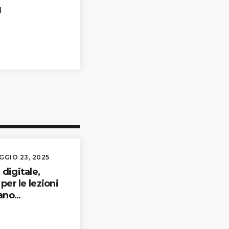
u
GGIO 23, 2025
digitale,
per le lezioni
iano
ugno al
onale in