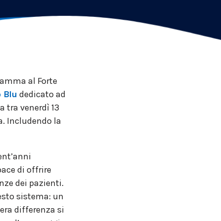
gramma al Forte
 Blu
dedicato ad
a tra venerdì 13
a. Includendo la
vent’anni
ace di offrire
nze dei pazienti.
uesto sistema: un
era differenza si