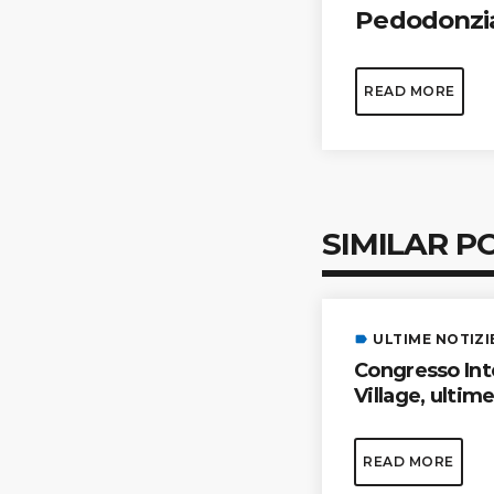
Pedodonzia
READ MORE
SIMILAR P
ULTIME NOTIZI
label
Congresso Inte
Village, ultim
READ MORE