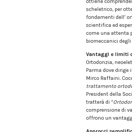
ottiene comprendend
scheletrico, per ott
fondamenti dell’ or
scientifica ed espe
come una attenta pro
biomeccanici degli a
Vantaggi e limiti 
Ortodonzia, neoelet
Parma dove dirige i
Mirco Raffaini. Cocc
trattamento ortodon
President della Soc
tratterà di “
Ortodon
comprensione di van
offrono un vantaggi
Approcci semplific