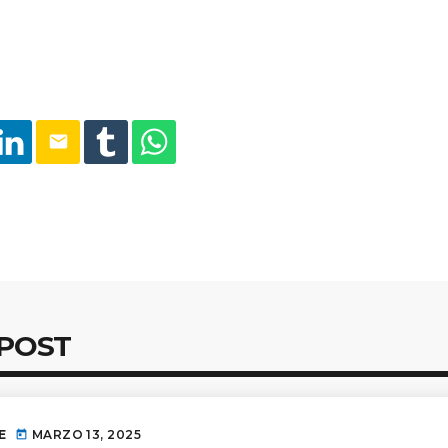
email
 POST
E
MARZO 13, 2025
today