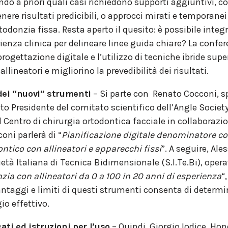
o a priori quali casi richiedono supporti aggiuntivi, 
enere risultati predicibili, o approcci mirati e temporanei
todonzia fissa. Resta aperto il quesito: è possibile integ
rienza clinica per delineare linee guida chiare? La confe
gettazione digitale e l’utilizzo di tecniche ibride super
llineatori e migliorino la prevedibilità dei risultati.
dei “nuovi” strumenti
– Si parte con Renato Cocconi, sp
to Presidente del comitato scientifico dell’Angle Society
l Centro di chirurgia ortodontica facciale in collaborazio
oni parlerà di “
Pianificazione digitale denominatore co
tico con allineatori e apparecchi fissi
”. A seguire, Al
ietà Italiana di Tecnica Bidimensionale (S.I.Te.Bi), oper
zia con allineatori da 0 a 100 in 20 anni di esperienza
“
taggi e limiti di questi strumenti consenta di determina
o effettivo.
ati ed istruzioni per l’uso
– Quindi, Giorgio Iodice, Hon