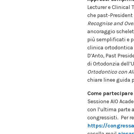
Lecturer e Clinical 
che past-President d
Recognise and Ov
ancoraggio scheletr
più semplificati e p
clinica ortodontica 
D’Anto, Past Presid
di Ortodonzia dell’U
Ortodontico con Alli
chiare linee guida pe
Come partecipare
Sessione AIO Acade
con l’ultima parte a
congressisti. Per r
https://congressai
casella mail
aiosa