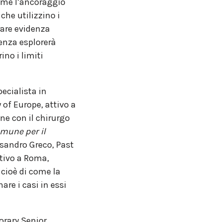
come l’ancoraggio
 che utilizzino i
rare evidenza
renza esplorerà
ino i limiti
ecialista in
 of Europe, attivo a
ne con il chirurgo
mune per il
essandro Greco, Past
ativo a Roma,
, cioè di come la
re i casi in essi
orary Senior