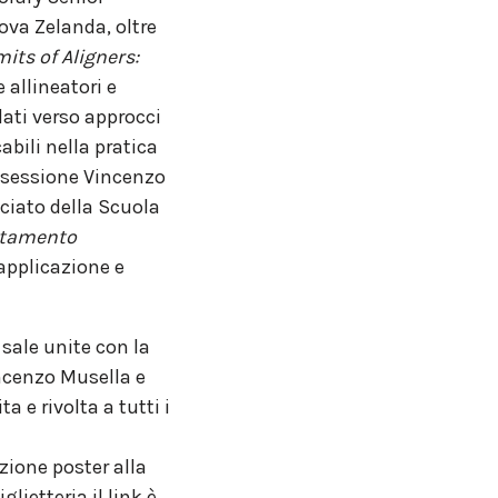
uova Zelanda, oltre
mits of Aligners:
 allineatori e
dati verso approcci
cabili nella pratica
la sessione Vincenzo
ciato della Scuola
ttamento
 applicazione e
 sale unite con la
ncenzo Musella e
 e rivolta a tutti i
zione poster alla
lietteria il link è