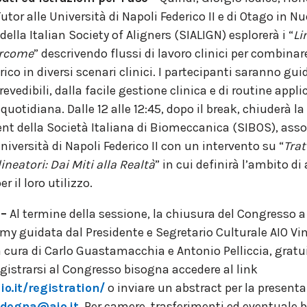
Tutor alle Università di Napoli Federico II e di Otago in N
ella Italian Society of Aligners (SIALIGN) esplorerà i “
Li
ercome
” descrivendo flussi di lavoro clinici per combinare
ico in diversi scenari clinici. I partecipanti saranno gui
revedibili, dalla facile gestione clinica e di routine appli
quotidiana. Dalle 12 alle 12:45, dopo il break, chiuderà 
ent della Società Italiana di Biomeccanica (SIBOS), asso
niversità di Napoli Federico II con un intervento su “
Tra
neatori: Dai Miti alla Realtà
” in cui definirà l’ambito di
r il loro utilizzo.
 –
Al termine della sessione, la chiusura del Congresso a
my guidata dal Presidente e Segretario Culturale AIO Vi
 cura di Carlo Guastamacchia e Antonio Pelliccia, gratuita
egistrarsi al Congresso bisogna accedere al link
o.it/registration/
o inviare un abstract per la presenta
rdegna@aio.it
Per camere, trasferimenti ed eventuale big