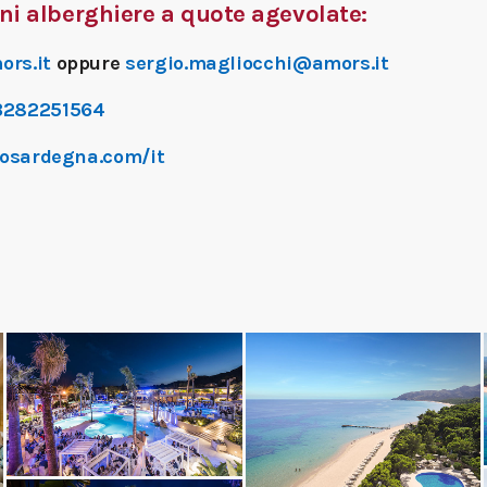
oni alberghiere a quote agevolate:
ors.it
oppure
sergio.magliocchi@amors.it
3282251564
iosardegna.com/it