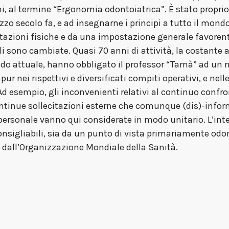
ni, al termine “Ergonomia odontoiatrica”. È stato proprio
zo secolo fa, e ad insegnarne i principi a tutto il mondo 
azioni fisiche e da una impostazione generale favorente
bili sono cambiate. Quasi 70 anni di attività, la costant
do attuale, hanno obbligato il professor “Tamà” ad un 
 pur nei rispettivi e diversificati compiti operativi, e nel
 Ad esempio, gli inconvenienti relativi al continuo confr
ontinue sollecitazioni esterne che comunque (dis)-inform
personale vanno qui considerate in modo unitario. L’int
nsigliabili, sia da un punto di vista primariamente odon
i dall’Organizzazione Mondiale della Sanità.