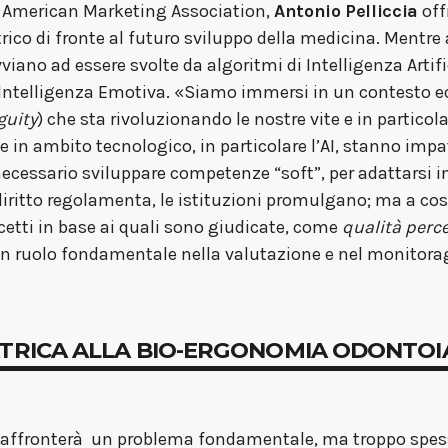
i American Marketing Association,
Antonio Pelliccia
off
trico di fronte al futuro sviluppo della medicina. Mentre
vviano ad essere svolte da algoritmi di Intelligenza Artif
ell’Intelligenza Emotiva. «Siamo immersi in un contesto 
guity
) che sta rivoluzionando le nostre vite e in particol
te in ambito tecnologico, in particolare l’AI, stanno imp
necessario sviluppare competenze “soft”, per adattarsi i
iritto regolamenta, le istituzioni promulgano; ma a costr
tti in base ai quali sono giudicate, come
qualità perce
 ruolo fondamentale nella valutazione e nel monitoraggio
TRICA ALLA BIO-ERGONOMIA ODONTOI
affronterà un problema fondamentale, ma troppo spess